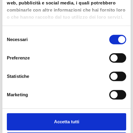
web, pubblicità e social media, i quali potrebbero
combinarle con altre informazioni che hai fornito loro
o che hanno raccolto dal tuo utilizzo dei loro servizi.
Selezione
Necessari
del
consenso
Preferenze
Statistiche
Marketing
Gli
Gli Studi Professionali
Studi
Accetta tutti
Gli studi possono essere utilizzati da tutte le
Professionali
figure professionali che lavorano nell’ambito