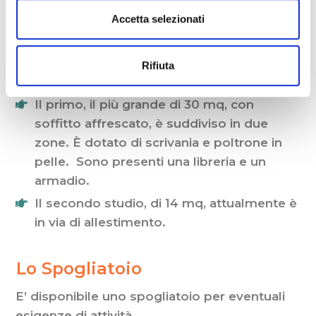
del benessere e della salute; come ad
Accetta selezionati
esempio psicologi, psicoterapeuti, omeopati,
naturopati, fisioterapisti, massaggiatori e
Rifiuta
massaggiatrici, osteopati ecc..
Il primo, il più grande di 30 mq, con
soffitto affrescato, è suddiviso in due
zone. È dotato di scrivania e poltrone in
pelle. Sono presenti una libreria e un
armadio.
Il secondo studio, di 14 mq, attualmente è
in via di allestimento.
Lo
Lo Spogliatoio
Spogliatoio
E’ disponibile uno spogliatoio per eventuali
esigenze di attività.