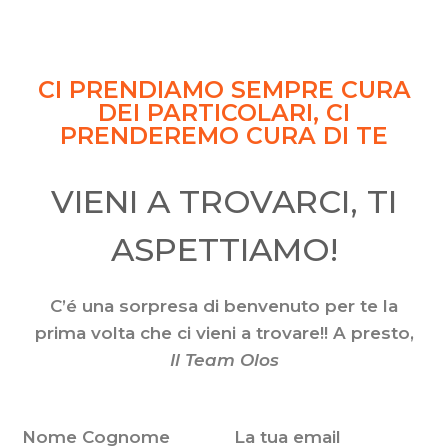
CI
CI PRENDIAMO SEMPRE CURA
PRENDIAMO
DEI PARTICOLARI, CI
SEMPRE
PRENDEREMO CURA DI TE
CURA
DEI
VIENI A TROVARCI, TI
PARTICOLARI,
CI
ASPETTIAMO!
PRENDEREMO
CURA
DI
C’é una sorpresa di benvenuto per te la
TE
prima volta che ci vieni a trovare!! A presto,
Il Team Olos
Nome Cognome
La tua email