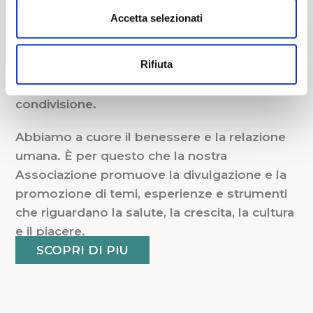
Attività
associative
Accetta selezionati
Rifiuta
Le attività associative nascono dalla volontà
di creare informazione, aggregazione e
condivisione.
Abbiamo a cuore il benessere e la relazione
umana. È per questo che la nostra
Associazione promuove la divulgazione e la
promozione di temi, esperienze e strumenti
che riguardano la salute, la crescita, la cultura
e il piacere.
SCOPRI DI PIU