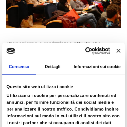
Proponiamo e realizziamo attività che
riguardano l’individuo.
Ci occupiamo del singolo, ma anche della
Consenso
Dettagli
Informazioni sui cookie
coppia, dei genitori, della famiglia, dei gruppi,
delle comunità attraverso percorsi, seminari,
Questo sito web utilizza i cookie
workshops, coaching e counseling.
Utilizziamo i cookie per personalizzare contenuti ed
Olos sta per olistico ed esprime la nostra
annunci, per fornire funzionalità dei social media e
visione dell’essere umano:
per analizzare il nostro traffico. Condividiamo inoltre
informazioni sul modo in cui utilizzi il nostro sito con
Mente-Corpo-Relazione, 3 dimensioni
i nostri partner che si occupano di analisi dei dati