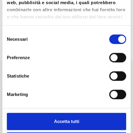
fondamentali nella vita di ogni individuo.
web, pubblicità e social media, i quali potrebbero
combinarle con altre informazioni che hai fornito loro
Crediamo che conoscere, sviluppare e
o che hanno raccolto dal tuo utilizzo dei loro servizi.
integrare questi mondi sia fondamentale per
vivere in salute.
Selezione
Necessari
del
consenso
Preferenze
Statistiche
Le attività sono divise
Marketing
in
4 aree
:
Accetta tutti