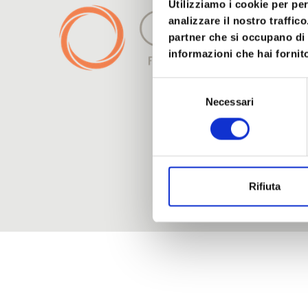
Utilizziamo i cookie per pe
Via Marsa
analizzare il nostro traffic
partner che si occupano di 
info@ass
informazioni che hai fornito
347.5540
Selezione
051.4854
Necessari
del
consenso
Archivi
Archivi
Rifiuta