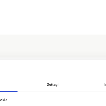
Il tuo carrello è vuoto.
Ritorna al negozio
Dettagli
ookie