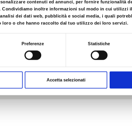
rsonalizzare contenuti ed annunci, per fornire funzionalità d
la, 28 – 40126 Bologna
Olos su Facebook
o. Condividiamo inoltre informazioni sul modo in cui utilizzi il
analisi dei dati web, pubblicità e social media, i quali potre
ociazioneolos.com
Olos su Youtube
 loro o che hanno raccolto dal tuo utilizzo dei loro servizi.
806
Olos su Linkedin
504
Preferenze
Statistiche
Accetta selezionati