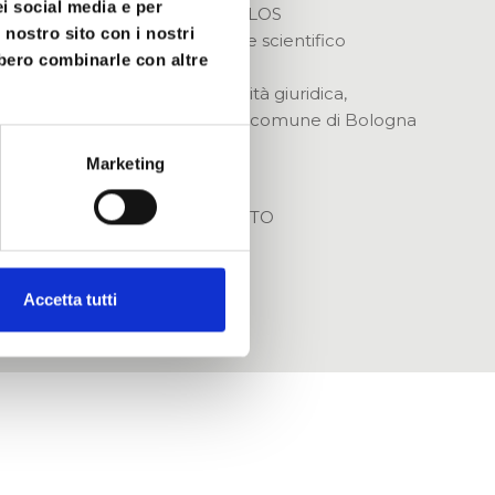
ei social media e per
L’associazione OLOS
 nostro sito con i nostri
è un’associazione scientifico
bbero combinarle con altre
culturale
priva di personalità giuridica,
che ha sede nel comune di Bologna
Marketing
LEGGI LO STATUTO
Area Riservata
Accetta tutti