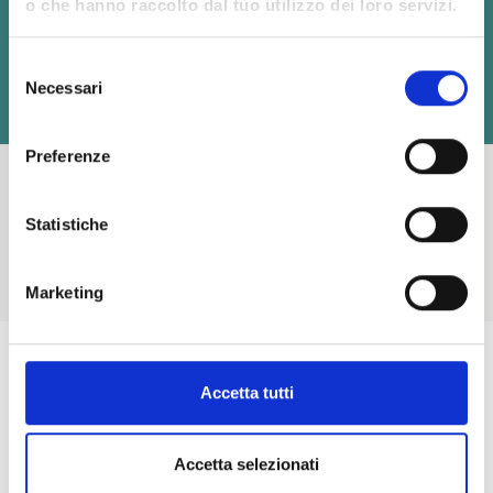
17-18 settembre
o che hanno raccolto dal tuo utilizzo dei loro servizi.
15-16 ottobre
Selezione
Necessari
del
4-5-6 novembre
consenso
Preferenze
Statistiche
Marketing
Condividi
Accetta tutti
Twitter
Facebook
LinkedIn
Accetta selezionati