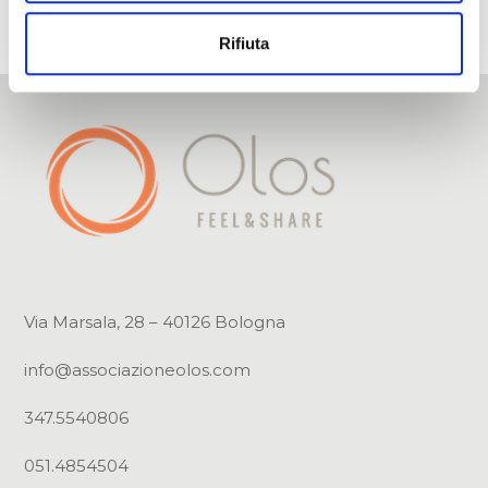
Email
Rifiuta
Via Marsala, 28 – 40126 Bologna
info@associazioneolos.com
347.5540806
051.4854504