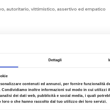
o, autoritario, vittimistico, assertivo ed empatico
Dettagli
ascolto
ookie
rsonalizzare contenuti ed annunci, per fornire funzionalità d
ione, consapevolezza, coinvolgimento emotivo, a
o. Condividiamo inoltre informazioni sul modo in cui utilizzi il
analisi dei dati web, pubblicità e social media, i quali potre
attualizzante di continuita’ e di cambiamento: dalle 
 loro o che hanno raccolto dal tuo utilizzo dei loro servizi.