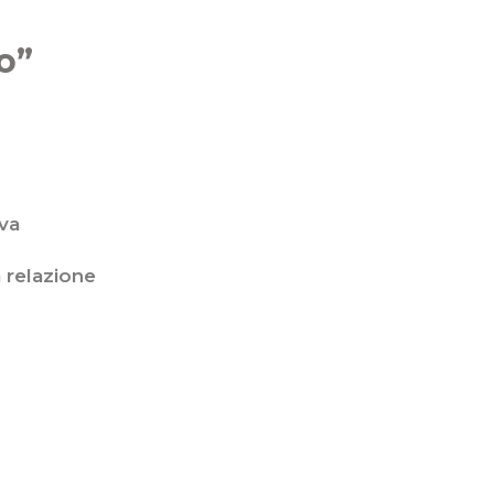
o”
iva
 relazione