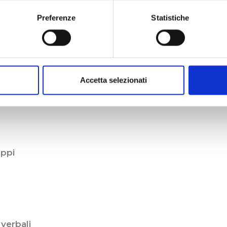
Preferenze
Statistiche
bilità di cosa non va, la crisi, il disorientamento, 
izzonte
Accetta selezionati
uppi
verbali