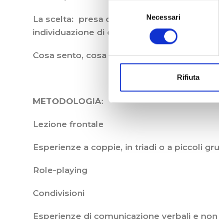
Selezione
Necessari
del
La scelta: presa di consapevolezza e responsa
consenso
individuazione di cosa si vuole, il nuovo or
Cosa sento, cosa voglio, cosa sogno
Rifiuta
METODOLOGIA:
Lezione frontale
Esperienze a coppie, in triadi o a piccoli gr
Role-playing
Condivisioni
Esperienze di comunicazione verbali e non 