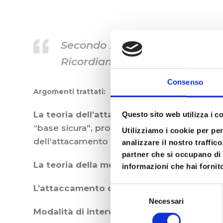
Secondo incontro sul tema del
Ricordiamo che in questo perc
Consenso
Argomenti trattati:
La teoria dell’attaccamento:
lo sviluppo d
Questo sito web utilizza i c
“base sicura”, protesta per la separazione),
Utilizziamo i cookie per pe
dell’attacamento (m.o.i.), l’attaccamento in
analizzare il nostro traffic
partner che si occupano di 
La teoria della mente:
la funzione riflessi
informazioni che hai fornito
L’attaccamento come criterio di lettura de
Selezione
Necessari
del
Modalità di intervento
consenso