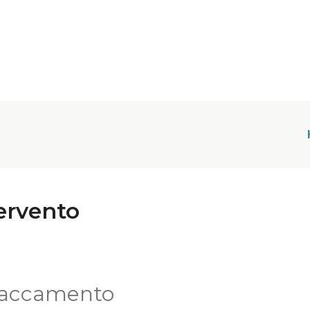
ervento
attaccamento