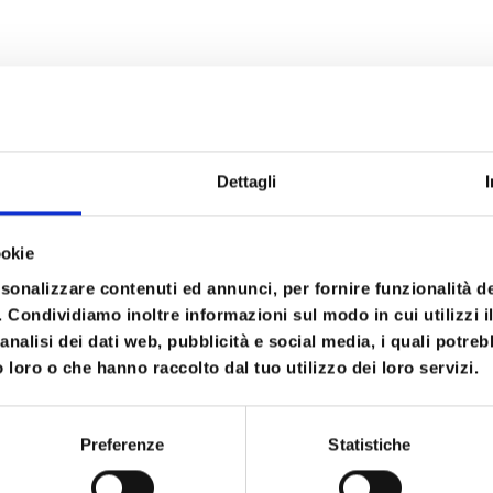
 videointervento.
orso è possibile frequentare anche solo i
Dettagli
el sistema di attaccamento, i comportamenti di atta
ookie
 pattern di attaccamento, i modelli operativi interni
rsonalizzare contenuti ed annunci, per fornire funzionalità d
 età adulta
o. Condividiamo inoltre informazioni sul modo in cui utilizzi il
analisi dei dati web, pubblicità e social media, i quali potre
va della mente, attaccamento e mentalizzazione
 loro o che hanno raccolto dal tuo utilizzo dei loro servizi.
lle interazioni videoregistrate genitore-bambino e
Preferenze
Statistiche