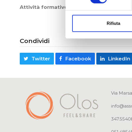
Attività formative – esperienziali:
apprendim
Rifiuta
Condividi
Twitter
Facebook
LinkedIn
Via Marsa
info@ass
347.5540
051.4854