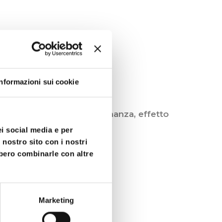
l singolo weekend.
Informazioni sui cookie
ccamento (ricerca di vicinanza, effetto
ei social media e per
 nostro sito con i nostri
bbero combinarle con altre
 tra adulti.
Marketing