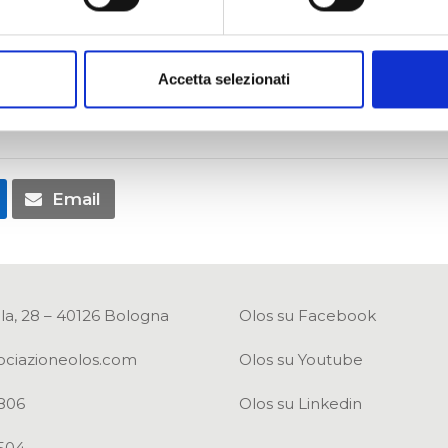
ento in piccoli gruppi, osservazione, analisi e ro
Accetta selezionati
Email
la, 28 – 40126 Bologna
Olos su Facebook
ociazioneolos.com
Olos su Youtube
806
Olos su Linkedin
504