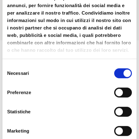
17.00 Chiusura lavori e documentazione
annunci, per fornire funzionalità dei social media e
ECM
per analizzare il nostro traffico. Condividiamo inoltre
informazioni sul modo in cui utilizzi il nostro sito con
i nostri partner che si occupano di analisi dei dati
web, pubblicità e social media, i quali potrebbero
combinarle con altre informazioni che hai fornito loro
o che hanno raccolto dal tuo utilizzo dei loro servizi.
MODALITA’ DI ISCRIZIONE
Selezione
Necessari
del
consenso
1) Scaricare la scheda di iscrizione
cliccando
qui
e compilarla
Preferenze
2) Eseguire bonifico bancario
Statistiche
3) Inviare scheda di iscrizione e copia del
bonifico bancario via mail a
Marketing
info@associazioneolos.com o via fax al