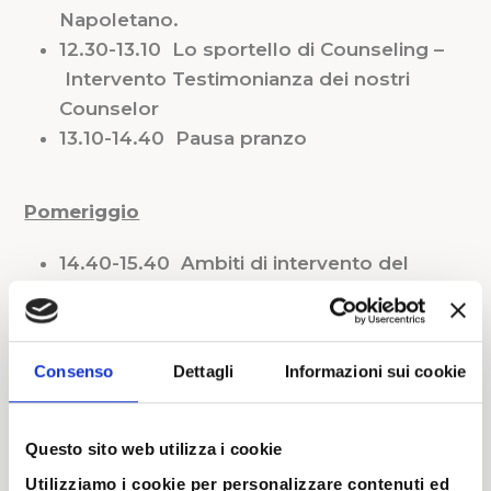
Napoletano.
12.30-13.10 Lo sportello di Counseling –
Intervento Testimonianza dei nostri
Counselor
13.10-14.40 Pausa pranzo
Pomeriggio
14.40-15.40 Ambiti di intervento del
Counseling:
psicopedagogico
– dott.ssa
A. Napoletano,
sanitario
– dott. Stefano
Fardin,
aziendale
– dott. Edoardo
Consenso
Dettagli
Informazioni sui cookie
Cognonato
15.40-16.40 Tavola rotonda: domande e
risposte con la platea
Questo sito web utilizza i cookie
16.40-17.00 Conclusioni
Utilizziamo i cookie per personalizzare contenuti ed