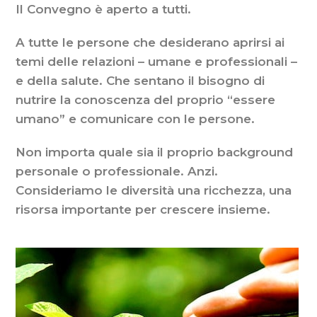
energia
Il Convegno è aperto a tutti.
e
fiducia
A tutte le persone che desiderano aprirsi ai
alla
temi delle relazioni – umane e professionali –
qualità
della
e della salute. Che sentano il bisogno di
nostra
nutrire la conoscenza del proprio “essere
vita
umano” e comunicare con le persone.
Non importa quale sia il proprio background
personale o professionale. Anzi.
Consideriamo le diversità una ricchezza, una
risorsa importante per crescere insieme.