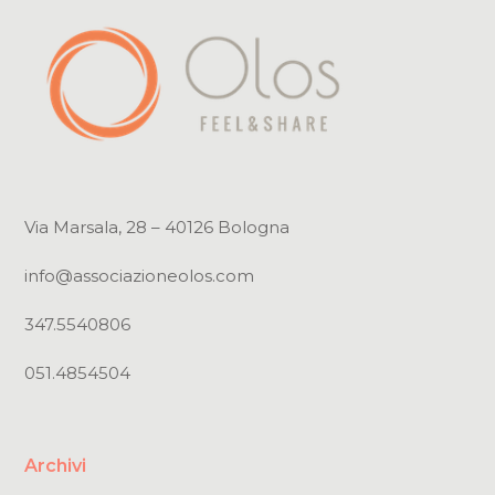
Via Marsala, 28 – 40126 Bologna
info@associazioneolos.com
347.5540806
051.4854504
Archivi