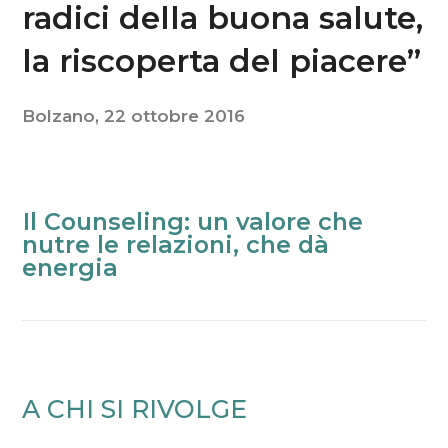
radici della buona salute,
la riscoperta del piacere”
Bolzano, 22 ottobre 2016
Il
Il Counseling: un valore che
Counseling:
nutre le relazioni, che dà
un
energia e fiducia
valore
che
nutre
le
relazioni,
che
A CHI SI RIVOLGE
dà