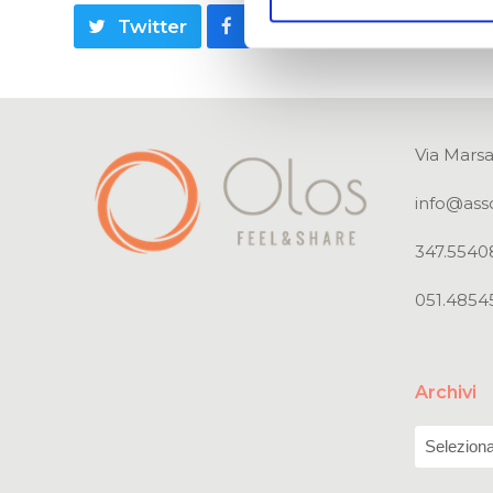
Twitter
Facebook
LinkedIn
Via Marsa
info@ass
347.5540
051.4854
Archivi
Archivi