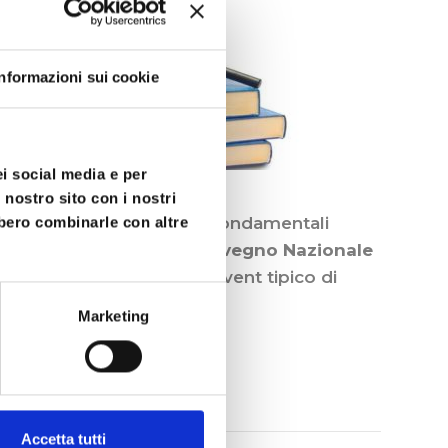
Informazioni sui cookie
ei social media e per
 nostro sito con i nostri
per illustrare i sei passi fondamentali
bbero combinarle con altre
maria Napoletano
al
Convegno Nazionale
i fondamentali di un intervent tipico di
Marketing
Accetta tutti