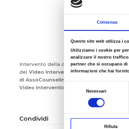
Consenso
Questo sito web utilizza i c
Utilizziamo i cookie per pe
analizzare il nostro traffic
Intervento della dott.ssa
Annamaria Napo
partner che si occupano di 
informazioni che hai fornito
del
Video Intervention Therapy (VIT).
Quest
di AssoCounseling
tenuto a Milano nel mese
Selezione
Video Intervention Therapy (VIT)
, secondo
Necessari
del
consenso
Condividi
Rifiuta