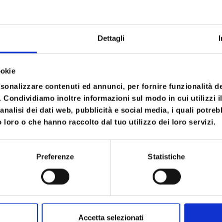
Dettagli
ookie
rsonalizzare contenuti ed annunci, per fornire funzionalità d
o. Condividiamo inoltre informazioni sul modo in cui utilizzi il
letano
al
Convegno Nazionale di AssoCounseling
analisi dei dati web, pubblicità e social media, i quali potre
 loro o che hanno raccolto dal tuo utilizzo dei loro servizi.
o video propone l’intervento della dott.ssa
Anna
 di Aprile 2013. Nel video sono riassunti i sei pass
 la metodologia ideata dal
Prof. George Downing
Preferenze
Statistiche
Accetta selezionati