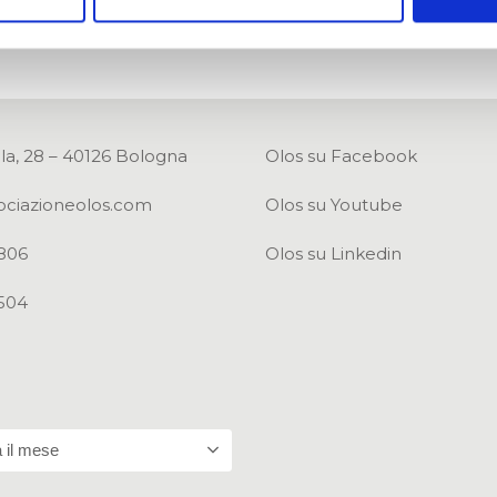
Email
la, 28 – 40126 Bologna
Olos su Facebook
ociazioneolos.com
Olos su Youtube
806
Olos su Linkedin
504