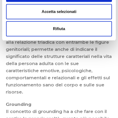
attività del corpo e la tecnica di lettura
Accetta selezionati
corporea; il che permette di inquadrare
tipologicamente le strutture caratteriali
difensive connesse alla relazione diadica
Rifiuta
primaria del bimbo con la madre e connesse
alla relazione triadica con entrambe le figure
genitoriali; permette anche di indicare il
significato delle strutture caratteriali nella vita
della persona adulta con le sue
caratteristiche emotive, psicologiche,
comportamentali e relazionali e gli effetti sul
funzionamento sano del corpo e sulle sue
risorse.
Grounding
Il concetto di grounding ha a che fare con il