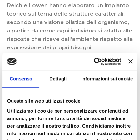
Reich e Lowen hanno elaborato un impianto
teorico sul tema delle strutture caratteriali,
secondo una visione olistica dell’organismo,
a partire da come ogni individuo si adatta alle
risposte che riceve dall’ambiente rispetto alla
espressione dei propri bisogni.
Per trovare una valida modalità di stare in
relazione – a volte particolarmente
minacciosa – ogni individuo sviluppa delle
Consenso
Dettagli
Informazioni sui cookie
modalità adattive a tutti i livelli: fisiche,
emotive e cognitive.
Questo sito web utilizza i cookie
Reich e Lowen mantengono la visione della
Utilizziamo i cookie per personalizzare contenuti ed
annunci, per fornire funzionalità dei social media e
difesa come meccanismo adattivo e
per analizzare il nostro traffico. Condividiamo inoltre
sopravvivenziale per l’organismo;
informazioni sul modo in cui utilizzi il nostro sito con
aggiungono a questa visione un importante