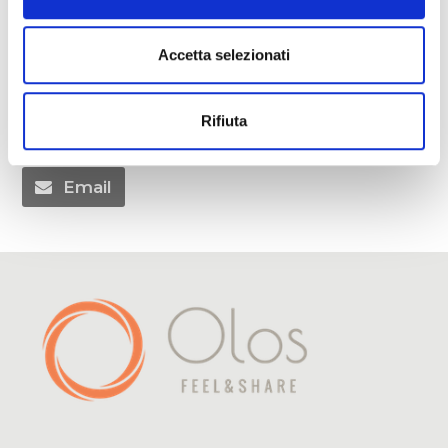
Accetta selezionati
Condividi
Rifiuta
Twitter
Facebook
LinkedIn
Email