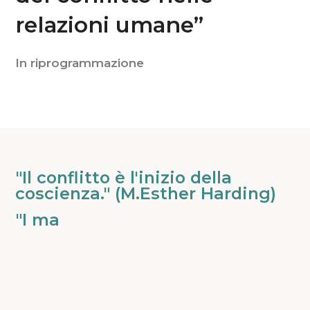
relazioni umane”
In riprogrammazione
"Il
"Il conflitto è l'inizio della
conflitto
coscienza." (M.Esther Harding)
è
"I
"I maggio
l'inizio
maggiori
della
"Ciascuno
conflitti
coscienza."
di
non
(M.Esther
noi
sono
Harding)
-
tra
quel