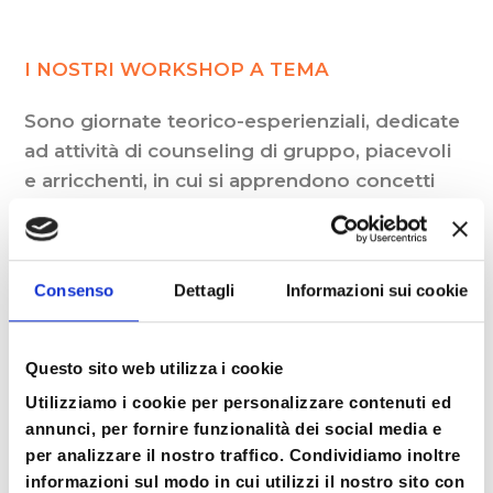
due
che
persone
siamo
ma
I NOSTRI WORKSHOP A TEMA
coscientemente
tra
-
una
è
Sono giornate teorico-esperienziali, dedicate
persona
all'incirca
ad attività di counseling di gruppo, piacevoli
e
il
se
e arricchenti, in cui si apprendono concetti
risultato
stesso."
fondamentali, concreti e al contempo
di
(Garth
preziosi per il proprio benessere quotidiano.
conflitti
Brooks)
Nel contempo si vivono esperienze pratiche
che
Consenso
Dettagli
Informazioni sui cookie
avvengono
significative che attivano chiarezza e
nell'inconscio."
desiderio di mettere in azione le nuove
(C.G.Jung)
consapevolezze e scoperte. Sono occasioni
Questo sito web utilizza i cookie
di confronto e condivisione, in cui ascoltare,
Utilizziamo i cookie per personalizzare contenuti ed
essere ascoltati ed esprimere il proprio
annunci, per fornire funzionalità dei social media e
punto di vista accolti da un ambiente non
per analizzare il nostro traffico. Condividiamo inoltre
giudicante.
informazioni sul modo in cui utilizzi il nostro sito con