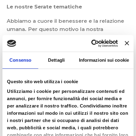
Le nostre Serate tematiche
Abbiamo a cuore il benessere e la relazione
umana. Per questo motivo la nostra
Associazione promuove la divulgazione e la
promozione della salute, della cultura e del
piacere. Il nostro desiderio è condividere,
Consenso
Dettagli
Informazioni sui cookie
coinvolgere e ispirare le persone nel viaggio
di un più intimo e costante rapporto con se
stessi, con gli altri e con l’ambiente.
Questo sito web utilizza i cookie
Utilizziamo i cookie per personalizzare contenuti ed
Desideriamo dare il nostro contributo nello
annunci, per fornire funzionalità dei social media e
scoprire la bellezza della
crescita personale
e
per analizzare il nostro traffico. Condividiamo inoltre
il valore prezioso di essere un gruppo. E
informazioni sul modo in cui utilizzi il nostro sito con
farlo anche attraverso la promozione
i nostri partner che si occupano di analisi dei dati
dell’aggregazione tra i nostri soci e nuove
web, pubblicità e social media, i quali potrebbero
persone che desiderano avvicinarsi alla
combinarle con altre informazioni che hai fornito loro