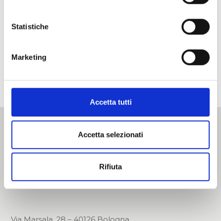
Condividi
Statistiche
Twitter
Facebook
LinkedIn
Marketing
Email
Accetta tutti
Accetta selezionati
Rifiuta
Via Marsala, 28 – 40126 Bologna