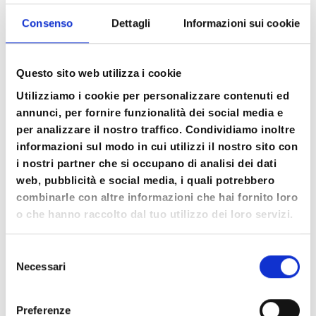
affermazione?
Consenso
Dettagli
Informazioni sui cookie
La capacità di auto-affermazione ha bisogno
di essere sperimentata e allenata.
Questo sito web utilizza i cookie
In quali contesti e situazioni sento che vorrei
Utilizziamo i cookie per personalizzare contenuti ed
imparare ad affermarmi di più? Con chi?
annunci, per fornire funzionalità dei social media e
per analizzare il nostro traffico. Condividiamo inoltre
Quali parti di me vorrei si potessero
informazioni sul modo in cui utilizzi il nostro sito con
affermare di più?
i nostri partner che si occupano di analisi dei dati
web, pubblicità e social media, i quali potrebbero
In questa giornata desideriamo approfondire
combinarle con altre informazioni che hai fornito loro
questo tema con alcune proposte psico-
o che hanno raccolto dal tuo utilizzo dei loro servizi.
corporee che ci permetteranno di fare
esperienza diretta della nostra capacità di
Selezione
Necessari
auto-affermazione.
del
consenso
Vi aspettiamo numerosi!
Preferenze