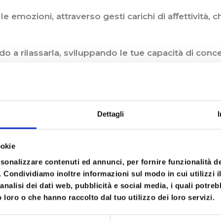
le emozioni, attraverso gesti carichi di aﬀettività, c
do a rilassarla, sviluppando le tue capacità di conc
pone classi di esercizi bioenergetici e tecniche di T
Dettagli
er sentire le parti forti, vitali e fluide, così co
ookie
 POSTURA
rsonalizzare contenuti ed annunci, per fornire funzionalità d
o. Condividiamo inoltre informazioni sul modo in cui utilizzi il
analisi dei dati web, pubblicità e social media, i quali potre
 loro o che hanno raccolto dal tuo utilizzo dei loro servizi.
 VITALITÀ’ del corpo