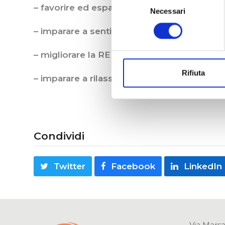
– favorire ed espandere la RESPIRAZIONE 
Necessari
del
consenso
– imparare a sentire e ad esprimere le pr
– migliorare la RELAZIONE con sé stessi e co
Rifiuta
– imparare a rilassare il corpo e la ment
Condividi
Twitter
Facebook
LinkedIn
Via Marsa