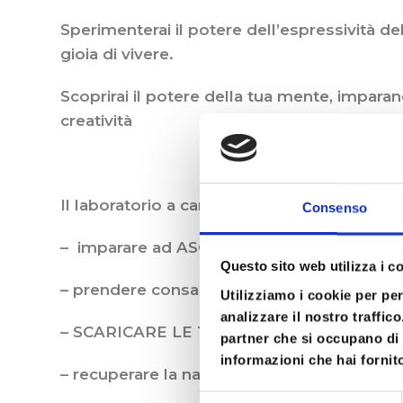
Sperimenterai il potere dell’espressività del
gioia di vivere.
Scoprirai il potere della tua mente, imparan
creatività
Il laboratorio a carattere esperienziale pro
Consenso
– imparare ad ASCOLTARE IL PROPRIO CORPO p
Questo sito web utilizza i c
– prendere consapevolezza della propria
Utilizziamo i cookie per pe
analizzare il nostro traffic
– SCARICARE LE TENSIONI accumulate
partner che si occupano di 
informazioni che hai fornito
– recuperare la naturale FORZA, ENERGIA e
Selezione