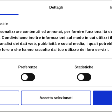
cia Fani
Dettagli
ookie
sione del Counseling in Italia, risponde alle esigen
013, le prospettive europee, aprono scenari interes
rsonalizzare contenuti ed annunci, per fornire funzionalità d
o. Condividiamo inoltre informazioni sul modo in cui utilizzi il
orare nuove possibili strategie per l’apertura di n
analisi dei dati web, pubblicità e social media, i quali potre
 loro o che hanno raccolto dal tuo utilizzo dei loro servizi.
egno
Preferenze
Statistiche
Email
Accetta selezionati