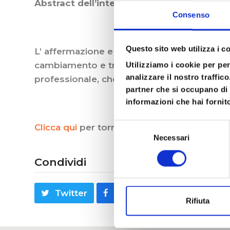
Abstract dell’intervento della Dott.ssa Lu
Consenso
Questo sito web utilizza i c
L’ affermazione e l’ espansione della profes
cambiamento e trasformazione. La legge 4/2
Utilizziamo i cookie per pe
analizzare il nostro traffic
professionale, che consentono di poter elab
partner che si occupano di 
informazioni che hai fornito
Selezione
Clicca qui
per tornare alla pagina del Conv
Necessari
del
consenso
Condividi
Twitter
Facebook
LinkedIn
Rifiuta