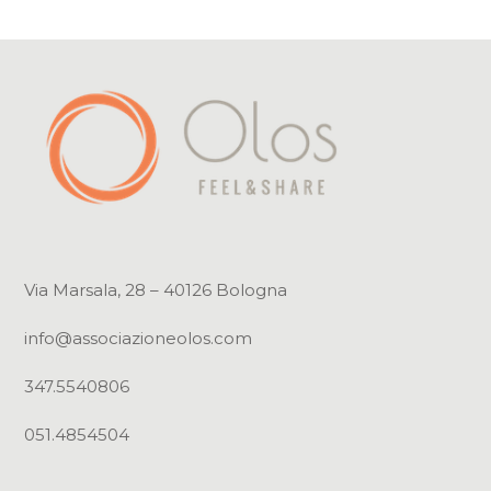
Via Marsala, 28 – 40126 Bologna
info@associazioneolos.com
347.5540806
051.4854504