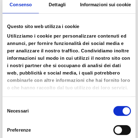
Consenso
Dettagli
Informazioni sui cookie
Questo sito web utilizza i cookie
Utilizziamo i cookie per personalizzare contenuti ed
annunci, per fornire funzionalità dei social media e
per analizzare il nostro traffico. Condividiamo inoltre
L’approccio integrato
informazioni sul modo in cui utilizzi il nostro sito con
i nostri partner che si occupano di analisi dei dati
web, pubblicità e social media, i quali potrebbero
Le immagini e la narrazione nel “qui e ora”
combinarle con altre informazioni che hai fornito loro
L’esplorazione percettiva, sensoriale,
o che hanno raccolto dal tuo utilizzo dei loro servizi.
emotiva e corporea del prodotto onirico
L’esplorazione cognitiva del sogno La
Selezione
relazione con la propria realtà contingente
Necessari
del
ed esistenziale
consenso
L’elaborazione del sogno come possibilità
Preferenze
per scoprire e sperimentare parti di sé