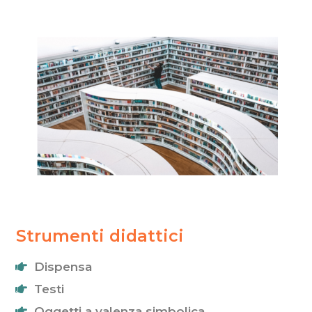
Strumenti
Strumenti didattici
didattici
Dispensa
Testi
Oggetti a valenza simbolica