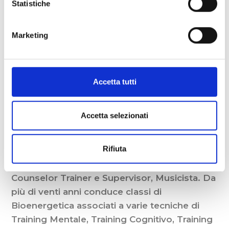
mentale vuol dire creare nuovi orizzonti del
Statistiche
pensiero, nuove percezioni e prospettive.
Unisciti a noi, e sentiti A CASA nel tuo Corpo
Marketing
E nella tua Mente! Vieni a sperimentarti con
noi! Costo dei 4 incontri: 79€ a persona
Costo per coppie: 120€ totali
Accetta tutti
LA CONDUTTRICE
Accetta selezionati
Annamaria Napoletano
è Psicologa e
Rifiuta
Counselor a indirizzo PsicoCorporeo
Relazionale, specializzata in Bioenergetica,
Counselor Trainer e Supervisor, Musicista. Da
più di venti anni conduce classi di
Bioenergetica associati a varie tecniche di
Training Mentale, Training Cognitivo, Training