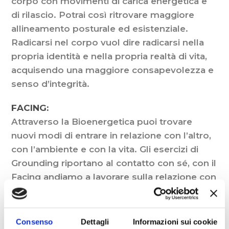
corpo con movimenti di carica energetica e
di rilascio. Potrai così ritrovare maggiore
allineamento posturale ed esistenziale.
Radicarsi nel corpo vuol dire radicarsi nella
propria identità e nella propria realtà di vita,
acquisendo una maggiore consapevolezza e
senso d’integrità.
FACING:
Attraverso la Bioenergetica puoi trovare
nuovi modi di entrare in relazione con l’altro,
con l’ambiente e con la vita. Gli esercizi di
Grounding riportano al contatto con sé, con il
Facing andiamo a lavorare sulla relazione con
l’altro e l’esterno. Gli esercizi e le
sperimentazioni durante le classi di
Bioenergetica ti aiuteranno a sperimentare
Consenso
Dettagli
Informazioni sui cookie