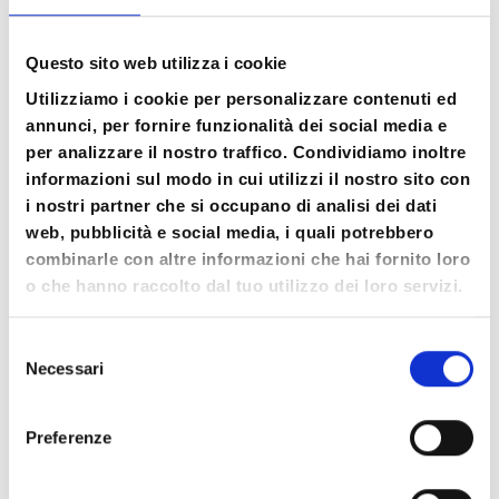
uno sguardo nuovo verso la realtà, ma anche
un nuovo modo di interagire e metterti in
Questo sito web utilizza i cookie
gioco. Sperimentare l’incontro con l’altro in
modo più libero durante le classi, uno spazio
Utilizziamo i cookie per personalizzare contenuti ed
annunci, per fornire funzionalità dei social media e
protetto e sicuro, è il primo passo per
per analizzare il nostro traffico. Condividiamo inoltre
muoverti più liberamente nel mondo.
informazioni sul modo in cui utilizzi il nostro sito con
i nostri partner che si occupano di analisi dei dati
LA MEDITAZIONE
web, pubblicità e social media, i quali potrebbero
combinarle con altre informazioni che hai fornito loro
o che hanno raccolto dal tuo utilizzo dei loro servizi.
Nella parte dedicata alla Meditazione
sperimenterai diverse esperienze di ascolto
Selezione
recettivo. In una posizione corporea di
Necessari
del
distensione e rilassamento, sarai guidato/a a
consenso
rivolgere la tua attenzione al tuo interno, per
Preferenze
poter integrare l’esperienza corporea con
quella mentale. Creare un nuovo spazio