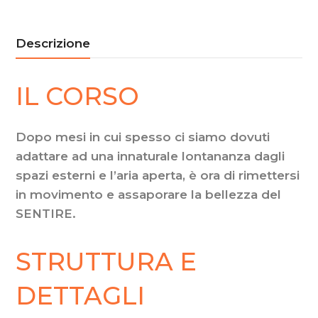
Meditazione
al
Descrizione
Parco
–
IL CORSO
In
presenza
quantità
Dopo mesi in cui spesso ci siamo dovuti
adattare ad una innaturale lontananza dagli
spazi esterni e l’aria aperta, è ora di rimettersi
in movimento e assaporare la bellezza del
SENTIRE.
STRUTTURA E
DETTAGLI