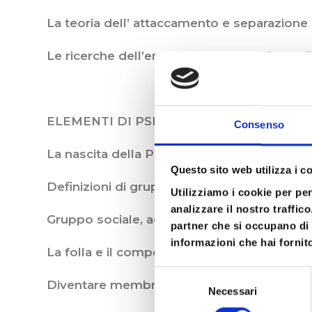
La teoria dell’ attaccamento e separazione
Le ricerche dell’enfant research: D. Stern, E
ELEMENTI DI PSICOLOGIA DEI GRUPPI
Consenso
La nascita della Psicologia Sociale
Questo sito web utilizza i c
Definizioni di gruppo
Utilizziamo i cookie per pe
analizzare il nostro traffic
Gruppo sociale, aggregato e categoria soci
partner che si occupano di 
informazioni che hai fornito
La folla e il comportamento collettivo
Selezione
Diventare membri di un gruppo
Necessari
del
consenso