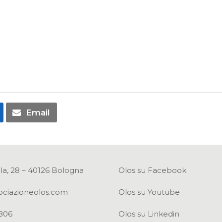
Email
la, 28 – 40126 Bologna
Olos su Facebook
ociazioneolos.com
Olos su Youtube
806
Olos su Linkedin