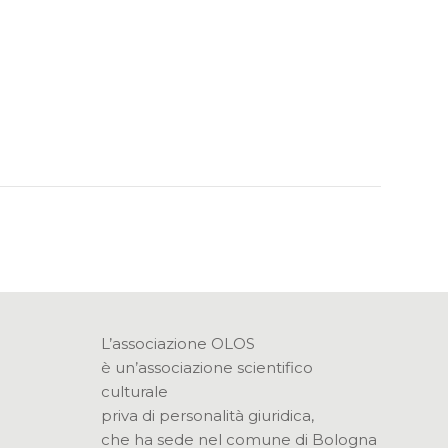
L’associazione OLOS
è un’associazione scientifico
culturale
priva di personalità giuridica,
che ha sede nel comune di Bologna