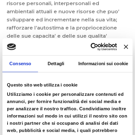
risorse personali, interpersonali ed
ambientali attuali e nuove risorse che puo’
sviluppare ed incrementare nella sua vita;
rafforzare l’autostima e la propriocezione
delle sue capacita’ e delle sue qualita’
valoriali e caratteriali
Sviluppare la capacita’ di progettare scopi
Consenso
Dettagli
Informazioni sui cookie
significativi e concretizzabili per la px
Accompagnare la px ad effettuare passi
Questo sito web utilizza i cookie
concreti per la realizzazione del suo
Utilizziamo i cookie per personalizzare contenuti ed
obiettivo
annunci, per fornire funzionalità dei social media e
per analizzare il nostro traffico. Condividiamo inoltre
Le abilità del counselor: Ascolto ,
informazioni sul modo in cui utilizzi il nostro sito con
accoglienza, osservazione, Empatia,
i nostri partner che si occupano di analisi dei dati
sospensione del giudizio, l’approccio
web, pubblicità e social media, i quali potrebbero