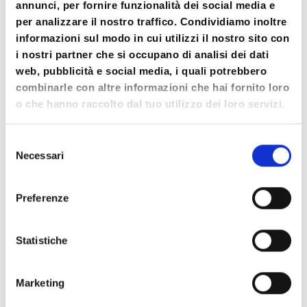
annunci, per fornire funzionalità dei social media e
Il processo di fidelizzazione.
per analizzare il nostro traffico. Condividiamo inoltre
informazioni sul modo in cui utilizzi il nostro sito con
La crescita della reputazione e notorietà /
i nostri partner che si occupano di analisi dei dati
visibilità del servizio e relativo Marchio /
web, pubblicità e social media, i quali potrebbero
Nome
combinarle con altre informazioni che hai fornito loro
o che hanno raccolto dal tuo utilizzo dei loro servizi.
Il lavoro in team e la creazione di una rete di
professionisti
Selezione
Necessari
del
METODOLOGIA
consenso
Preferenze
Lezione frontale
Esercitazioni pratiche
Statistiche
Condivisioni
Marketing