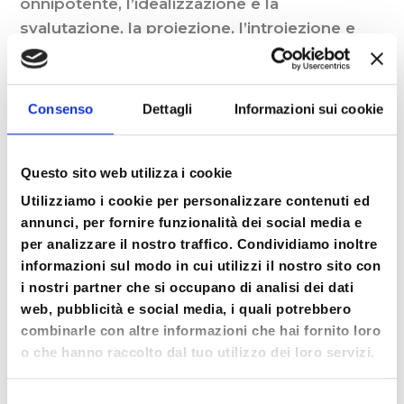
onnipotente, l’idealizzazione e la
svalutazione, la proiezione, l’introiezione e
l’identificazione proiettiva, la scissione e la
dissociazione dell’Io
Consenso
Dettagli
Informazioni sui cookie
Le difese psicologiche secondarie: la
regressione, l’isolamento,
l’intellettualizzazione, la razionalizzazione, la
Questo sito web utilizza i cookie
compartimentalizzazione, l’annullamento, il
Utilizziamo i cookie per personalizzare contenuti ed
volgersi contro il SE’, lo spostamento, la
annunci, per fornire funzionalità dei social media e
formazione reattiva, la sublimazione
per analizzare il nostro traffico. Condividiamo inoltre
informazioni sul modo in cui utilizzi il nostro sito con
I pensieri e le credenze: esplorazione, presa
i nostri partner che si occupano di analisi dei dati
di contatto, riflessione, elaborazione e
web, pubblicità e social media, i quali potrebbero
riorganizzazione cognitiva
combinarle con altre informazioni che hai fornito loro
o che hanno raccolto dal tuo utilizzo dei loro servizi.
lo sviluppo del senso critico e la
sospensione del giudizio
Selezione