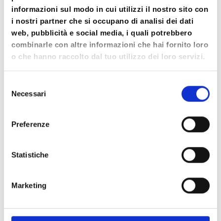
METODOLOGIA
informazioni sul modo in cui utilizzi il nostro sito con
i nostri partner che si occupano di analisi dei dati
Lezione frontale
web, pubblicità e social media, i quali potrebbero
combinarle con altre informazioni che hai fornito loro
Esperienze di immaginazione e
o che hanno raccolto dal tuo utilizzo dei loro servizi.
visualizzazione
Selezione
Ricostruzione personale supervisionata di
Necessari
del
ciascuna tecnica di Training Mentale
consenso
Training personale di 21 giorni per ogni
Preferenze
tecnica di Training Mentale
Statistiche
Condivisioni
Marketing
STRUMENTI DIDATTICI
Slide