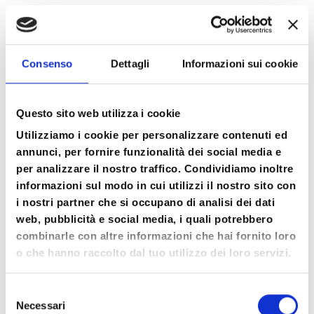
contatto con te.
La nostra società – moderna e bisognosa di
umanità – è ambivalente, dicevo. Ed anche il
Consenso
Dettagli
Informazioni sui cookie
nostro mondo interno, spesso, vive di
scenari ambivalenti: siamo forti e vulnerabili,
Questo sito web utilizza i cookie
con potenzialità e limiti. Ed ecco il conflitto:
Utilizziamo i cookie per personalizzare contenuti ed
Ha più valore Il mio mondo interno o il mio
annunci, per fornire funzionalità dei social media e
mondo esterno? Seguo quello che sento o
per analizzare il nostro traffico. Condividiamo inoltre
quello che penso? Ha più valore quello in cui
informazioni sul modo in cui utilizzi il nostro sito con
credo o quello che faccio? Il piacere o il
i nostri partner che si occupano di analisi dei dati
dovere? Io o tu? La spiritualità o la
web, pubblicità e social media, i quali potrebbero
materialità? Sono buono o cattivo? Sono
combinarle con altre informazioni che hai fornito loro
egoista o altruista? Sono forte o debole? Le
o che hanno raccolto dal tuo utilizzo dei loro servizi.
mie risorse o i miei limiti? La paura o il
coraggio? Il corpo o la mente? La continuità o
Selezione
Necessari
il cambiamento? La natura o la cultura? Il
del