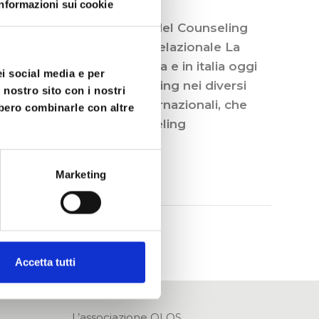
Informazioni sui cookie
le di pensiero La nascita del Counseling
 counseling psicocorporeo relazionale La
ling nel mondo, in europa e in italia oggi
ei social media e per
ll’intervento del Counseling nei diversi
 nostro sito con i nostri
ounseling, nazionali e internazionali, che
bbero combinarle con altre
relazione di aiuto di Counseling
Marketing
Accetta tutti
L’associazione OLOS