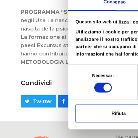
Consenso
PROGRAMMA “Storia del Counseling”
Ele
negli Usa La nascita del counseling in europ
Questo sito web utilizza i c
nascita della psicologia a mediazione corpo
Utilizziamo i cookie per pe
La formazione al Counseling: America, Gran 
analizzare il nostro traffic
paesi Excursus storico sino ad oggi sulle pri
partner che si occupano di 
hanno contribuito alla diffusione, alla tute
informazioni che hai fornito
METODOLOGIA
Lezioni frontali Brainsto
Selezione
Necessari
del
Condividi
consenso
Twitter
Facebook
LinkedIn
Rifiuta
Via Marsa