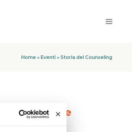
Home
»
Eventi
»
Storia del Counseling
le a Padova e