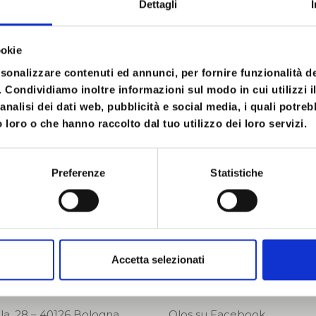
Dettagli
menti di storia della Psicologia: le principali scuo
a La nascita del counseling in italia Le radici del
ookie
rea La nascita della psicologia umanistica Il counse
rsonalizzare contenuti ed annunci, per fornire funzionalità d
Bretagna, Italia Lo sviluppo e la trasformazione de
o. Condividiamo inoltre informazioni sul modo in cui utilizzi il
ncipali associazioni di categoria professionali di C
analisi dei dati web, pubblicità e social media, i quali potre
la e allo sviluppo della professionalizzazione della 
 loro o che hanno raccolto dal tuo utilizzo dei loro servizi.
rming
STRUMENTI DIDATTICI
Slides Testi
Preferenze
Statistiche
Email
Accetta selezionati
la, 28 – 40126 Bologna
Olos su Facebook