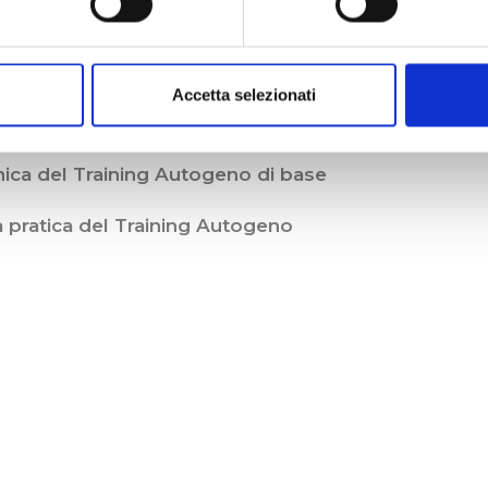
Accetta selezionati
ciascuna delle tecniche di base del Training Autog
cnica del Training Autogeno di base
lla pratica del Training Autogeno