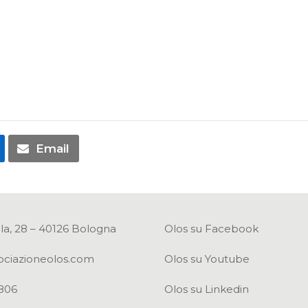
Email
la, 28 – 40126 Bologna
Olos su Facebook
ociazioneolos.com
Olos su Youtube
806
Olos su Linkedin