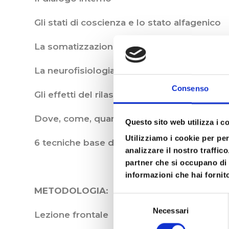
Gli stati di coscienza e lo stato alfagenico
La somatizzazione e la psichicizzazione
La neurofisiologia della commutazione a liv
Consenso
Gli effetti del rilassamento
Dove, come, quando e quanto praticare le t
Questo sito web utilizza i c
Utilizziamo i cookie per pe
6 tecniche base di Training Autogeno
analizzare il nostro traffic
partner che si occupano di 
informazioni che hai fornito
METODOLOGIA
:
Selezione
Necessari
del
Lezione frontale
consenso