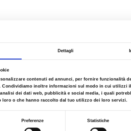
ello di sistema nervoso centrale e periferico
Dettagli
ecniche di training autogeno
ookie
rsonalizzare contenuti ed annunci, per fornire funzionalità d
o. Condividiamo inoltre informazioni sul modo in cui utilizzi il
analisi dei dati web, pubblicità e social media, i quali potre
 loro o che hanno raccolto dal tuo utilizzo dei loro servizi.
Preferenze
Statistiche