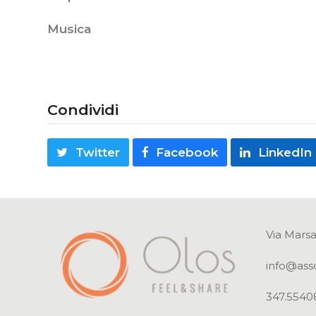
Musica
Condividi
Twitter
Facebook
LinkedIn
Via Marsa
info@ass
347.5540