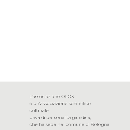
L’associazione OLOS
è un’associazione scientifico
culturale
priva di personalità giuridica,
che ha sede nel comune di Bologna