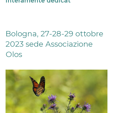
viaggio
interamente dedicato a Te!
di
3
giorni
interamente
dedicato
Bologna, 27-28-29 ottobre
a
Te!
2023 sede Associazione
Olos