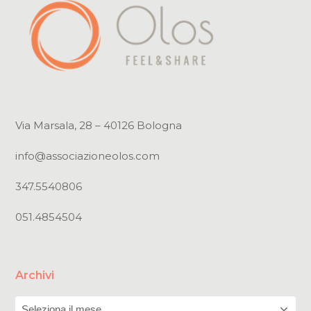
Via Marsala, 28 – 40126 Bologna
info@associazioneolos.com
347.5540806
051.4854504
Archivi
Archivi