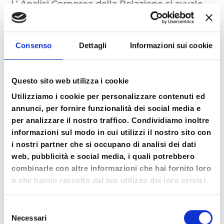
L’ Analisi Corporea della Relazione si avvale
di uno
strumento principe: il gioco.
Così come le libere associazioni ed i lapsus
Consenso
Dettagli
Informazioni sui cookie
fornivano a Freud materiale di analisi, allo
stesso modo il gioco fornisce il materiale in
analisi corporea.
Questo sito web utilizza i cookie
Utilizziamo i cookie per personalizzare contenuti ed
Infatti,
attraverso diverse forme di gioco
annunci, per fornire funzionalità dei social media e
“spontanee e simboliche” la persona ha la
per analizzare il nostro traffico. Condividiamo inoltre
possibilità di conoscere, sperimentare e
informazioni sul modo in cui utilizzi il nostro sito con
i nostri partner che si occupano di analisi dei dati
sviluppare il suo repertorio senso-motorio,
web, pubblicità e social media, i quali potrebbero
affettivo, relazionale e simbolico.
combinarle con altre informazioni che hai fornito loro
o che hanno raccolto dal tuo utilizzo dei loro servizi.
Ancora, la persona riscopre il
piacere del
movimento libero
ed entra in contatto con le
Selezione
proprie
parti affettive più vere e profonde
,
Necessari
del
ripercorre le tappe affettive più significative