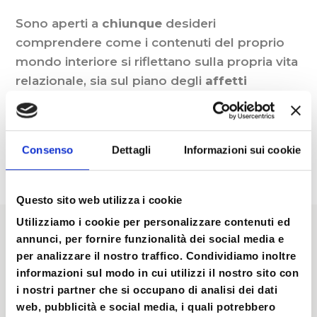
Sono aperti a
chiunque
desideri
comprendere come i contenuti del proprio
mondo interiore si riflettano sulla propria vita
relazionale, sia sul piano degli
affetti
personali
che su quello dei
rapporti
professionali
, per promuovere significativi
processi di cambiamento.
Consenso
Dettagli
Informazioni sui cookie
Questo sito web utilizza i cookie
Utilizziamo i cookie per personalizzare contenuti ed
annunci, per fornire funzionalità dei social media e
DETTAGLI del Seminario
per analizzare il nostro traffico. Condividiamo inoltre
informazioni sul modo in cui utilizzi il nostro sito con
i nostri partner che si occupano di analisi dei dati
web, pubblicità e social media, i quali potrebbero