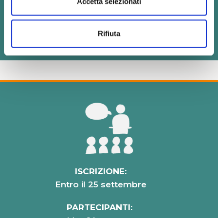
Accetta selezionati
SEDE:
Associazione Olos – Via Marsala, 28
Rifiuta
Bologna
ISCRIZIONE:
Entro il 25 settembre
PARTECIPANTI: