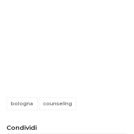
Nome Cognome
La tua email
Telefono
Corso di interesse:
bologna
counseling
Condividi