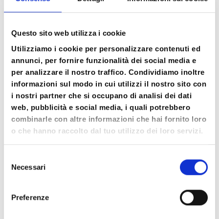
solo a crescere, ma anche a creare situazioni
positive ed ispirare altre persone ed essere
Questo sito web utilizza i cookie
autentico e genuino nel percorso di sviluppo
della tua personalità.
Utilizziamo i cookie per personalizzare contenuti ed
annunci, per fornire funzionalità dei social media e
Per accedere a questo contenuto esclusivo
per analizzare il nostro traffico. Condividiamo inoltre
compila il form di seguito
informazioni sul modo in cui utilizzi il nostro sito con
i nostri partner che si occupano di analisi dei dati
Nome
web, pubblicità e social media, i quali potrebbero
combinarle con altre informazioni che hai fornito loro
o che hanno raccolto dal tuo utilizzo dei loro servizi.
Email
Selezione
Necessari
del
consenso
Vai alla guida
Preferenze