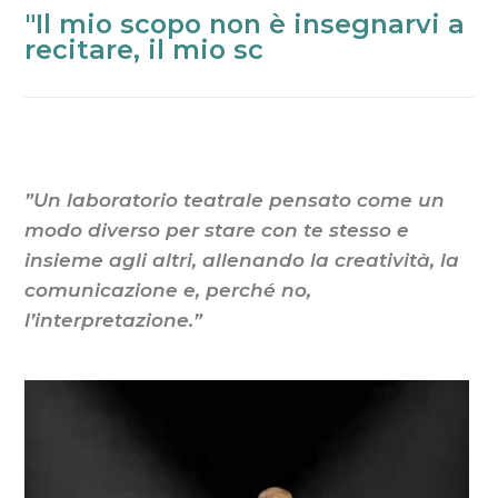
"Il
"Il mio scopo non è insegnarvi a
mio
recitare, il mio scopo è aiutar
scopo
non
è
insegnarvi
a
recitare,
”Un laboratorio teatrale pensato come un
il
modo diverso per stare con te stesso e
mio
insieme agli altri, allenando la creatività, la
scopo
comunicazione e, perché no,
è
l’interpretazione
.”
aiutarvi
a
creare
un
uomo
vivo
da