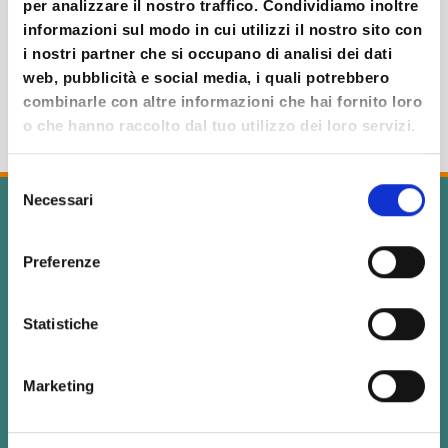
per analizzare il nostro traffico. Condividiamo inoltre
DETTAGLI del Laboratorio
informazioni sul modo in cui utilizzi il nostro sito con
i nostri partner che si occupano di analisi dei dati
web, pubblicità e social media, i quali potrebbero
combinarle con altre informazioni che hai fornito loro
o che hanno raccolto dal tuo utilizzo dei loro servizi.
Selezione
Necessari
del
consenso
Preferenze
Statistiche
TITOLO:
“Io, nessuno, centomila” Giocare, creare,
Marketing
interpretare – Laboratorio Espressivo