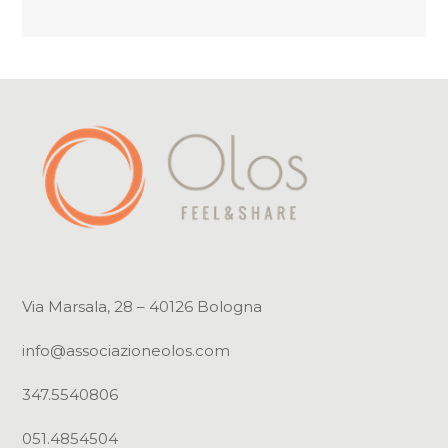
Via Marsala, 28 – 40126 Bologna
info@associazioneolos.com
347.5540806
051.4854504