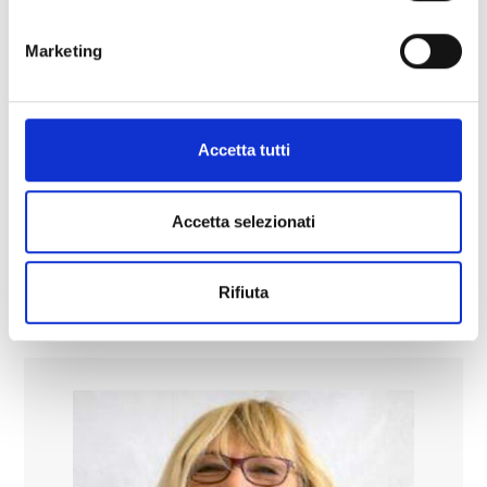
Marketing
Un massaggio d’acqua: rilassamento,
contatto e massaggio nelle
benefiche acque termali
Accetta tutti
Workshop a Tema
Accetta selezionati
Scopri di più
Rifiuta