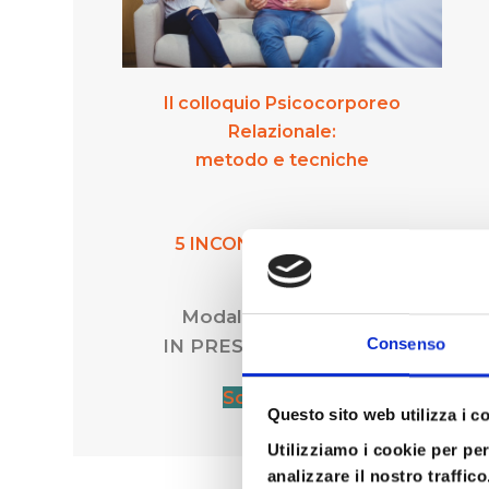
Il colloquio Psicocorporeo
Relazionale:
metodo e tecniche
5 INCONTRI DI 2 GIORNI
Modalità di fruizione:
Consenso
IN PRESENZA E ONLINE
Scopri di più
Questo sito web utilizza i c
Utilizziamo i cookie per pe
analizzare il nostro traffic