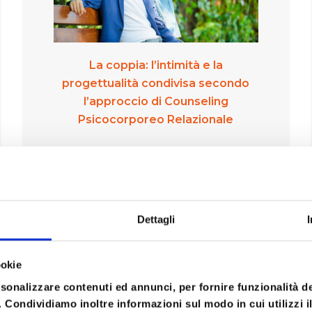
La coppia: l’intimità e la
progettualità condivisa secondo
l’approccio di Counseling
Psicocorporeo Relazionale
1 INCONTRO DI 2 GIORNI
Modalità di fruizione:
Dettagli
IN PRESENZA E ONLINE
Scopri di più
ookie
rsonalizzare contenuti ed annunci, per fornire funzionalità d
o. Condividiamo inoltre informazioni sul modo in cui utilizzi il