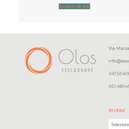
Scopri di più
Via Marsa
info@ass
347.5540
051.4854
Archivi
Archivi