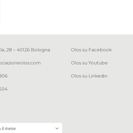
la, 28 – 40126 Bologna
Olos su Facebook
ociazioneolos.com
Olos su Youtube
806
Olos su Linkedin
504