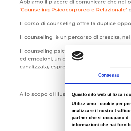
Abbiamo il piacere di comunicare che nel 
‘Counseling Psicocorporeo e Relazionale’
c
Il corso di counseling offre la duplice opp
Il counseling è un percorso di crescita, n
Il counseling psico-corporeo si distingue d
ed emozioni, un corpo che custodisce la sua
canalizzata, espressa.
Consenso
Allo scopo di illustrare i contenuti, le fin
Questo sito web utilizza i c
Utilizziamo i cookie per pe
analizzare il nostro traffic
partner che si occupano di 
informazioni che hai fornito