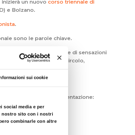
 inizierà un nuovo
corso triennale di
D) e Bolzano.
onista
.
nale sono le parole chiave.
el corpo: un corpo che vive di sensazioni
ogno di essere messa in circolo,
Informazioni sui cookie
prevista una serata di presentazione:
ei social media e per
 nostro sito con i nostri
bbero combinarle con altre