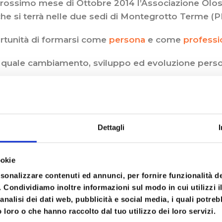
prossimo mese di Ottobre 2014 l’Associazione Olos
he si terrà nelle due sedi di Montegrotto Terme (P
ortunità di formarsi come
persona
e come
professi
el quale cambiamento, sviluppo ed evoluzione perso
a altri approcci proprio perchè parte dall’ascolto d
 storia, un corpo vivo, pieno di energia che ha bis
Dettagli
alità e il programma del corso nel prossimo mese è 
ookie
rsonalizzare contenuti ed annunci, per fornire funzionalità d
o. Condividiamo inoltre informazioni sul modo in cui utilizzi il
analisi dei dati web, pubblicità e social media, i quali potre
29 Ottobre 2014 – ore 20.30
 loro o che hanno raccolto dal tuo utilizzo dei loro servizi.