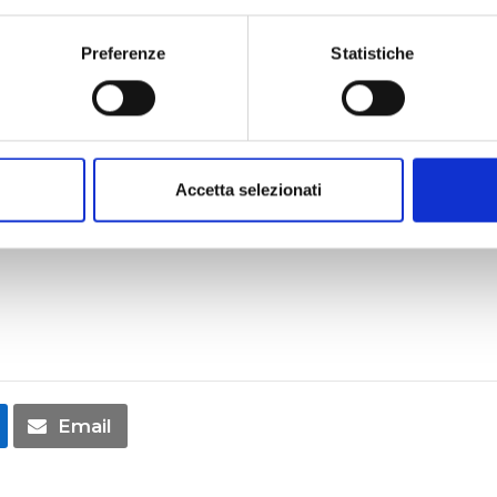
siliare – Comune di Camponogara (VE) – Piazza M
Preferenze
Statistiche
TI INVITIAMO A PARTECIPARE
E AD ESTENDERE QUESTO INVITO
Accetta selezionati
LE PERSONE CHE RITIENI POSSANO ESSERE IN
Email