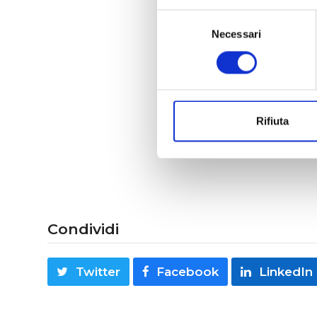
Sala Con
Selezione
Necessari
del
consenso
Rifiuta
A TUTTE 
Condividi
Twitter
Facebook
LinkedIn