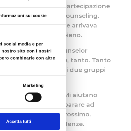
ing autogeno, poi la partecipazione
rcorso formativo, il Counseling.
Informazioni sui cookie
uando una volta al mese arrivava
rnavo soddisfatto e pieno.
ei social media e per
on sono diventato counselor
 nostro sito con i nostri
bbero combinarle con altre
equentare e imparare, tanto. Tanto
 anno, si erano formati due gruppi
Marketing
enze tutti i giorni. Mi aiutano
d ascoltare l’altro, imparare ad
nima, la nostra e del prossimo.
Accetta tutti
 le emozioni e le credenze.