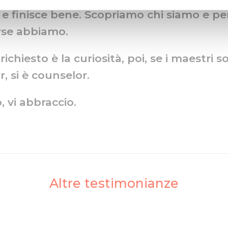
a, e finisce bene. Scopriamo chi siamo e p
rse abbiamo.
richiesto è la curiosità, poi, se i maestri 
r, si è counselor.
, vi abbraccio.
Altre testimonianze