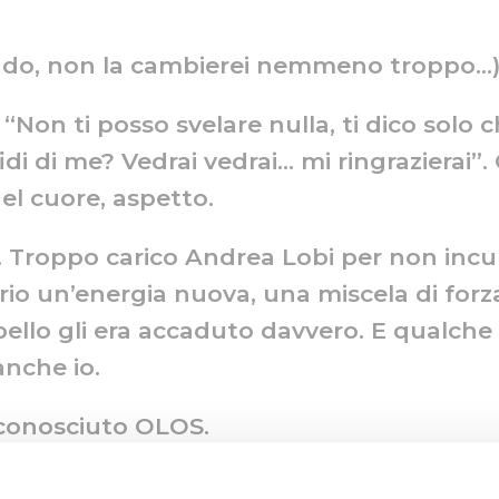
 fondo, non la cambierei nemmeno troppo…
“Non ti posso svelare nulla, ti dico solo 
fidi di me? Vedrai vedrai… mi ringrazierai
del cuore, aspetto.
. Troppo carico Andrea Lobi per non incur
io un’energia nuova, una miscela di forza,
ello gli era accaduto davvero. E qualche
anche io.
 conosciuto OLOS.
nni attraversando esperienze importanti c