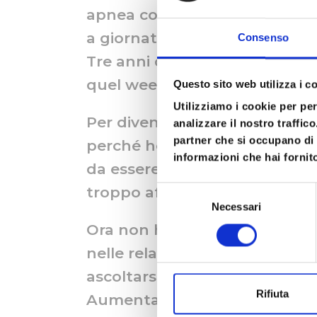
apnea con particolare attenzi
a giornate sulla comunicazion
Consenso
Tre anni di scoperte, studio, 
quel weekend, prima lo maledi
Questo sito web utilizza i c
Utilizziamo i cookie per pe
Per diventare counselor con O
analizzare il nostro traffic
partner che si occupano di 
perché ho partecipato sempre
informazioni che hai fornito
da essere il primo studente ch
troppo affiatati per rinunciarv
Selezione
Necessari
del
consenso
Ora non ho il diploma ma godo 
nelle relazioni di lavoro, in fa
ascoltarsi, sospendere il giudi
Rifiuta
Aumentare le conoscenze del c