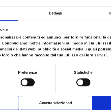
one alle tecniche di rilassamento e train
e empatica, e infine un vero e proprio pe
Dettagli
pianti, risa, abbracci, musica, amicizia. Q
cevo (volevo andare a sciare!), poi ne to
ookie
rsonalizzare contenuti ed annunci, per fornire funzionalità d
los occorre partecipare e studiare. Io n
o. Condividiamo inoltre informazioni sul modo in cui utilizzi il
analisi dei dati web, pubblicità e social media, i quali potre
 ma ho studiato mai. Però mi piaceva fr
 loro o che hanno raccolto dal tuo utilizzo dei loro servizi.
e si è autobocciato. Ho ripetuto il terzo
i.
Preferenze
Statistiche
di quegli insegnamenti e di quelle esperi
miglia, con gli amici, in coppia. Imparare a
zio ed essere affascinati dai colori dell’a
Accetta selezionati
orpo, di come vive, influenza, rispecchia