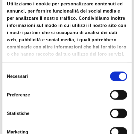
Utilizziamo i cookie per personalizzare contenuti ed
annunci, per fornire funzionalità dei social media e
per analizzare il nostro traffico. Condividiamo inoltre
informazioni sul modo in cui utilizzi il nostro sito con
i nostri partner che si occupano di analisi dei dati
web, pubblicità e social media, i quali potrebbero
combinarle con altre informazioni che hai fornito loro
“Io sono, io voglio, io posso:
o che hanno raccolto dal tuo utilizzo dei loro servizi.
imparo a guidare la mia natura e
mi realizzo!” – Seminario
Selezione
Necessari
del
Tematico
consenso
Scopri di più
Preferenze
Statistiche
Marketing