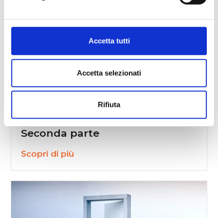
Accetta tutti
Accetta selezionati
“ENTRARE, RIMANERE, USCIRE
Rifiuta
nella Relazione d’Amore” –
Seconda parte
Scopri di più