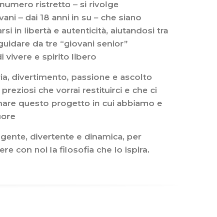
umero ristretto – si rivolge
ani – dai 18 anni in su – che siano
rsi in libertà e autenticità, aiutandosi tra
guidare da tre “giovani senior”
i vivere e spirito libero
ia, divertimento, passione e ascolto
reziosi che vorrai restituirci e che ci
nare questo progetto in cui abbiamo e
uore
gente, divertente e dinamica, per
e con noi la filosofia che lo ispira.