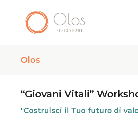
Olos
“Giovani Vitali” Worksh
"Costruisci
"Costruisci il Tuo futuro di va
il
Tuo
futuro