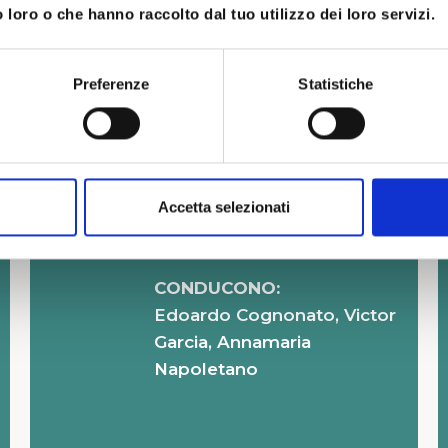
 loro o che hanno raccolto dal tuo utilizzo dei loro servizi.
Preferenze
Statistiche
ISCRIZIONE:
Entro il 25 settembre
Accetta selezionati
PARTECIPANTI:
Max 14 persone
CONDUCONO:
Edoardo Cognonato, Victor
Garcia, Annamaria
Napoletano