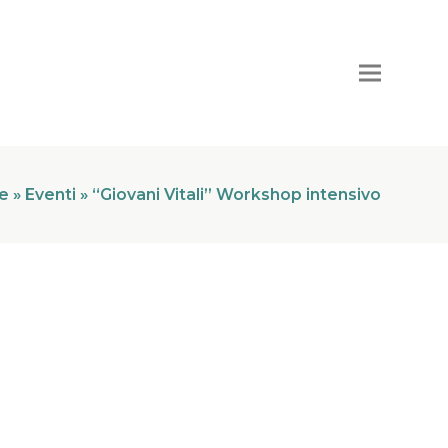
e
»
Eventi
»
“Giovani Vitali” Workshop intensivo
mondo che cambia!"