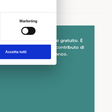
Marketing
COSTO:
Il workshop è gratuito. È
richiesto un contributo di
Accetta tutti
20€ per il pranzo.