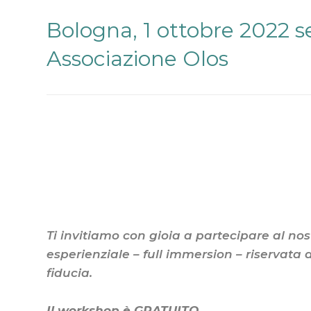
di
valore,
Bologna, 1 ottobre 2022 s
per
trovare
Associazione Olos
il
Tuo
posto
in
un
mondo
che
cambia!"
Ti invitiamo con gioia a partecipare al n
esperienziale – full immersion – riservata 
fiducia.
Il workshop è GRATUITO