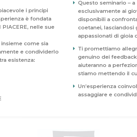
Questo seminario – a n
acevole i principi
esclusivamente ai giov
sperienza è fondata
disponibili a confronta
l PIACERE, nelle sue
coetanei, lasciandosi 
appassionati di gioia d
mo insieme come sia
Ti promettiamo allegr
namente e condividerlo
genuino dei feedback p
tra esistenza:
aiuteranno a perfezio
stiamo mettendo il c
Un’esperienza coinvol
assaggiare e condivider
E