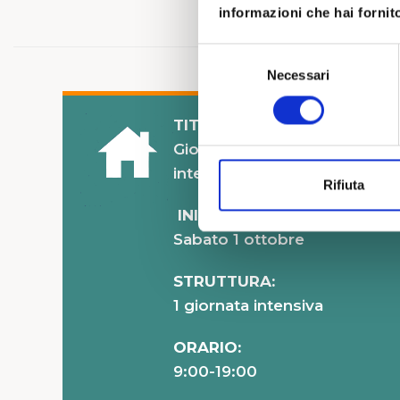
informazioni che hai fornito
Selezione
Necessari
del
consenso
TITOLO:
Giovani Vitali – Workshop
intensivo Gratuito
Rifiuta
INIZIO:
Sabato 1 ottobre
STRUTTURA:
1 giornata intensiva
ORARIO:
9:00-19:00